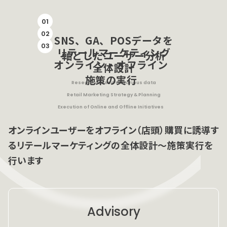
01
02
SNS、GA、POSデータ
を
03
リテールマーケティング
軸としたユーザー分析
オンライン・オフライン
全体設計
施策の実行
Research based on various data
Retail Marketing Strategy & Planning
Execution of Online and Offline Initiatives
オンラインユーザーをオフライン（店頭）購買に誘導す
る
リテールマーケティングの全体設計〜施策実行を
行います
Advisory